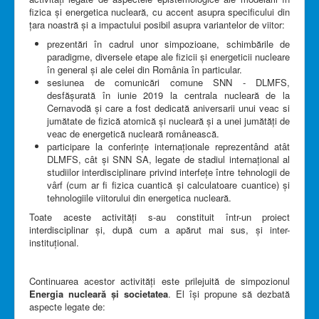
fizica și energetica nucleară, cu accent asupra specificului din
țara noastră și a impactului posibil asupra variantelor de viitor:
prezentări în cadrul unor simpozioane, schimbările de
paradigme, diversele etape ale fizicii și energeticii nucleare
în general și ale celei din România în particular.
sesiunea de comunicări comune SNN - DLMFS,
desfășurată în iunie 2019 la centrala nucleară de la
Cernavodă și care a fost dedicată aniversarii unui veac si
jumătate de fizică atomică și nucleară și a unei jumătăți de
veac de energetică nucleară românească.
participare la conferințe internaționale reprezentând atât
DLMFS, cât și SNN SA, legate de stadiul internațional al
studiilor interdisciplinare privind interfețe între tehnologii de
vârf (cum ar fi fizica cuantică și calculatoare cuantice) și
tehnologiile viitorului din energetica nucleară.
Toate aceste activități s-au constituit într-un proiect
interdisciplinar și, după cum a apărut mai sus, și inter-
instituțional.
Continuarea acestor activități este prilejuită de simpozionul
Energia nucleară și societatea
. El își propune să dezbată
aspecte legate de: