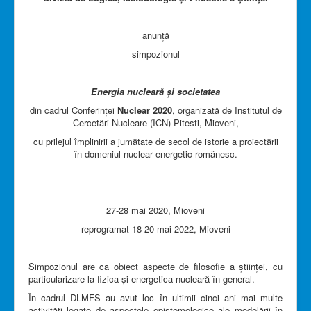
anunță
simpozionul
Energia nucleară și societatea
din cadrul Conferinței
Nuclear 2020
, organizată de Institutul de
Cercetări Nucleare (ICN) Pitesti, Mioveni,
cu prilejul împlinirii a jumătate de secol de istorie a proiectării
în domeniul nuclear energetic românesc.
27-28 mai 2020, Mioveni
reprogramat 18-20 mai 2022, Mioveni
Simpozionul are ca obiect aspecte de filosofie a științei, cu
particularizare la fizica și energetica nucleară în general.
În cadrul DLMFS au avut loc în ultimii cinci ani mai multe
activități legate de aspectele epistemologice ale modelării în