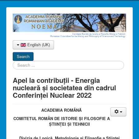
English (UK)
Search
Search
...
Apel la contribuții - Energia
nucleară și societatea din cadrul
Conferinței Nuclear 2022
ACADEMIA
ROMÂNĂ
COMITETUL ROMÂN DE
ISTORIE
ȘI FILOSOFIE A
ȘTIINȚEI ȘI TEHNICII
Divizia de Logică, Metodologie și Filosofie a Științei