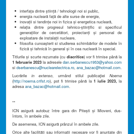
interfața dintre știință / tehnologii noi si public,
energia nucleară față de alte surse de energie,
inovații si tendințe noi in fizica și energetica nucleară,
relația dintre progresul tehnico-științific si specificul
generațiilor de cercetători, proiectanți și personal de
exploatare de instalații nucleare,
filosofia cunoașterii si studierea schimbărilor de modele în
fizică și tehnică în general și în cea nucleară în special.
Titlurile și scurte rezumate (cu
diacritice
) vor fi trimise până la
1 februarie 2023
la adresele
dan.serbanescu1953@yahoo.com
si
dserbanescu@nuclearelectrica.ro
,
ana_bazac@hotmail.com
.
Lucrările
in extenso
, urmând stilul publicaţiei
Noema
(
http://noema.crifst.ro
), pot fi trimise până la
1 iulie 2023,
la
adresa
ana_bazac@hotmail.com
.
**
ICN asigură autobuz între gara din Pitești și Mioveni, dus-
întors, în ambele zile.
De asemenea, ICN asigură prânzul în ambele zile.
Orice alte facilități sau informații necesare vor fi anunțate din