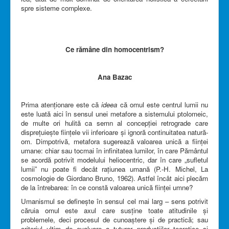
spre sisteme complexe.
Ce rămâne din homocentrism?
Ana Bazac
Prima atenționare este că
ideea
că omul este centrul lumii nu
este luată aici în sensul unei metafore a sistemului ptolomeic,
de multe ori hulită ca semn al concepției retrograde care
disprețuiește ființele vii inferioare și ignoră continuitatea natură-
om. Dimpotrivă, metafora sugerează valoarea unică a ființei
umane: chiar sau tocmai în infinitatea lumilor, în care Pământul
se acordă potrivit modelului heliocentric, dar în care „sufletul
lumii” nu poate fi decât rațiunea umană (P.-H. Michel, La
cosmologie de Giordano Bruno, 1962). Astfel încât aici plecăm
de la întrebarea: în ce constă valoarea unică ființei umne?
Umanismul se definește în sensul cel mai larg – sens potrivit
căruia omul este axul care susține toate atitudinile și
problemele, deci procesul de cunoaștere și de practică; sau
criteriul ultim de evaluare a tuturor producțiilor teoretice și