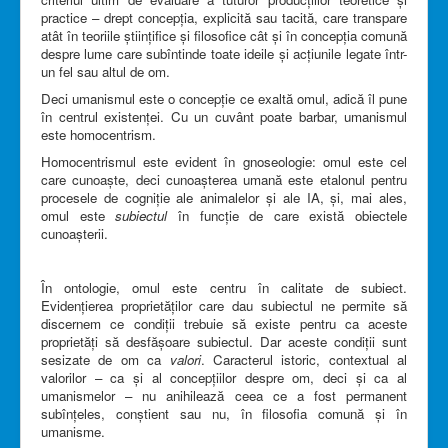
practice – drept concepția, explicită sau tacită, care transpare
atât în teoriile științifice și filosofice cât și în concepția comună
despre lume care subîntinde toate ideile și acțiunile legate într-
un fel sau altul de om.
Deci umanismul este o concepție ce exaltă omul, adică îl pune
în centrul existenței. Cu un cuvânt poate barbar, umanismul
este homocentrism.
Homocentrismul este evident în gnoseologie: omul este cel
care cunoaște, deci cunoașterea umană este etalonul pentru
procesele de cogniție ale animalelor și ale IA, și, mai ales,
omul este
subiectul
în funcție de care există obiectele
cunoașterii.
În ontologie, omul este centru în calitate de subiect.
Evidențierea proprietăților care dau subiectul ne permite să
discernem ce condiții trebuie să existe pentru ca aceste
proprietăți să desfășoare subiectul. Dar aceste condiții sunt
sesizate de om ca
valori
. Caracterul istoric, contextual al
valorilor – ca și al concepțiilor despre om, deci și ca al
umanismelor – nu anihilează ceea ce a fost permanent
subînțeles, conștient sau nu, în filosofia comună și în
umanisme.