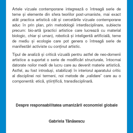
Artele vizuale contemporane integrează o întreagă serie de
teme și elemente din sfera teoriilor post-umaniste, mai exact
atât practica artistică cât și cercetările vizuale contemporane
aduc în prin plan, prin metodologii interdisciplinare, subiecte
precum: bio-artă (practici artistice care lucrează cu material
biologic, chiar și uman), robotică și inteligentă artificială, teme
de mediu și ecologie care pot genera o întreagă serie de
manifestări activiste cu conținut artistic.
Tipul de analiză și critică vizuală pentru astfel de neo-domenii
artistice a suportat o serie de modificări structurale, întocmai
datorate noilor medii de lucru care au devenit materie artistică.
Astfel, au fost introduși, stabilizați în interiorul aparatului critic
al disciplinei noi termeni, noi metode de „validare” care au o
componentă: etică, științifică, transdisciplinară.
Despre responsabilitatea umanizării economiei globale
Gabriela Tănăsescu