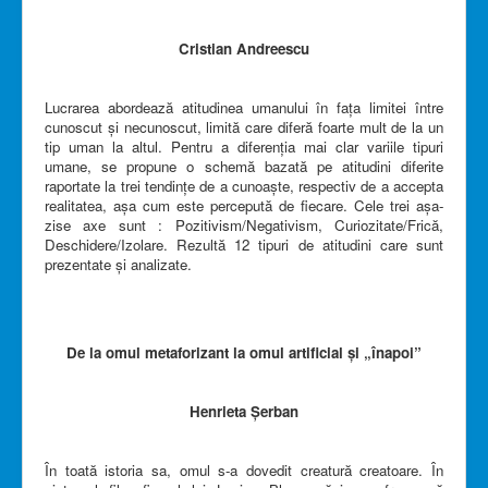
Cristian Andreescu
Lucrarea abordează atitudinea umanului în faţa limitei între
cunoscut şi necunoscut, limită care diferă foarte mult de la un
tip uman la altul. Pentru a diferenţia mai clar variile tipuri
umane, se propune o schemă bazată pe atitudini diferite
raportate la trei tendinţe de a cunoaşte, respectiv de a accepta
realitatea, aşa cum este percepută de fiecare. Cele trei aşa-
zise axe sunt : Pozitivism/Negativism, Curiozitate/Frică,
Deschidere/Izolare. Rezultă 12 tipuri de atitudini care sunt
prezentate şi analizate.
De la omul metaforizant la omul artificial și „înapoi”
Henrieta Șerban
În toată istoria sa, omul s-a dovedit creatură creatoare. În