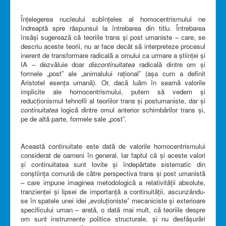
Înțelegerea nucleului subînțeles al homocentrismului ne
îndreaptă spre răspunsul la întrebarea din titlu. Întrebarea
însăși sugerează că teoriile trans și post umaniste – care, se
descriu aceste teorii, nu ar face decât să interpreteze procesul
inerent de transformare radicală a omului ca urmare a științei și
IA – dezvăluie doar
discontinuitatea
radicală dintre om și
formele „post” ale „animalului rațional” (așa cum a definit
Aristotel esența umană). Or, dacă luăm în seamă valorile
implicite ale homocentrismului, putem să vedem și
reducționismul tehnofil al teoriilor trans și postumaniste, dar și
continuitatea
logică dintre omul anterior schimbărilor trans și,
pe de altă parte, formele sale „post”.
Această continuitate este dată de valorile homocentrismului
considerat de oameni în general. Iar faptul că și aceste valori
și continuitatea sunt lovite și îndepărtate sistematic din
conștiința comună de către perspectiva trans și post umanistă
– care impune imaginea metodologică a relativității absolute,
tranzienței și lipsei de importanță a continuității, ascunzându-
se în spatele unei idei „evoluționiste” mecaniciste și exterioare
specificului uman – arată, o dată mai mult, că teoriile despre
om sunt instrumente politice structurale, și nu desfășurări