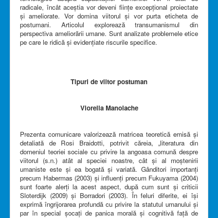
radicale, încât aceștia vor deveni ființe excepțional proiectate
și ameliorate. Vor domina viitorul și vor purta eticheta de
postumani. Articolul explorează transumanismul din
perspectiva ameliorării umane. Sunt analizate problemele etice
pe care le ridică și evidențiate riscurile specifice.
Tipuri de viitor postuman
Viorella Manolache
Prezenta comunicare valorizează matricea teoretică emisă și
detaliată de Rosi Braidotti, potrivit căreia, „literatura din
domeniul teoriei sociale cu privire la angoasa comună despre
viitorul (s.n.) atât al speciei noastre, cât și al moștenirii
umaniste este și ea bogată și variată. Gânditori importanți
precum Habermas (2003) și influenți precum Fukuyama (2004)
sunt foarte alerți la acest aspect, după cum sunt și criticii
Sloterdijk (2009) și Borradori (2003). În feluri diferite, ei își
exprimă îngrijorarea profundă cu privire la statutul umanului și
par în special șocați de panica morală și cognitivă față de