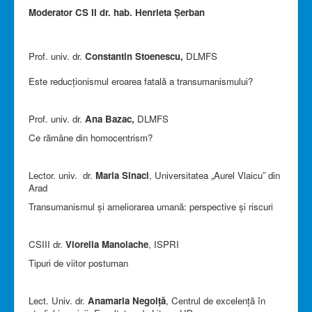
Moderator CS II dr. hab. Henrieta Șerban
Prof. univ. dr.
Constantin Stoenescu,
DLMFS
Este reducționismul eroarea fatală a transumanismului?
Prof. univ. dr.
Ana Bazac,
DLMFS
Ce rămâne din homocentrism?
Lector. univ. dr.
Maria Sinaci
, Universitatea „Aurel Vlaicu” din
Arad
Transumanismul și ameliorarea umană: perspective și riscuri
CSIII dr.
Viorella Manolache
, ISPRI
Tipuri de viitor postuman
Lect. Univ. dr.
Anamaria Negoiță
, Centrul de excelență în