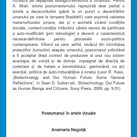
mizează pe depășirea biologico-evolutivă a umanului. Pentru
A. Miah, istoria postumanismului reprezintă doar parțial o
istorie a dezacordurilor (până la un punct a decentrărilor
umanului pe care le tempera Braidotti!) care exprimă valoarea
metamorfozelor umane, dar și o anchetă vizând condițiile
sociale, context/condiție înlăuntrul căreia nevoia de justificare
a auto-modificării (prin tehnologie) a devenit o caracteristică
necesar-definitorie pentru procesele socio-politice
contemporane. Viitorul se cere, astfel, revăzut din intimitatea
proiecțiilor (turnurilor) atașate umanului, postumanul solicitând
a fi acceptat drept context de producere al unui nou sistem
avantajos de voință și de dorințe, impregnat de direcția de
corectare și de tratare a ireversibilului, gestionând, ca act
esențial, politica de auto-îmbunătățire a sinelui (Leon R. Kass,
„Biotechnology and Our Human Future: Some General
Reflections”, în Sean D. Sutton ed., Biotechnology. Our Future
as Human Beings and Citizens, Suny Press, 2009, pp. 9-31).
Postumanul în artele vizuale
Anamaria Negoiță