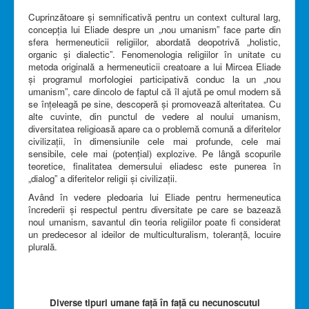
Cuprinzătoare și semnificativă pentru un context cultural larg,
concepția lui Eliade despre un „nou umanism” face parte din
sfera hermeneuticii religiilor, abordată deopotrivă „holistic,
organic și dialectic”. Fenomenologia religiilor în unitate cu
metoda originală a hermeneuticii creatoare a lui Mircea Eliade
și programul morfologiei participativă conduc la un „nou
umanism”, care dincolo de faptul că îl ajută pe omul modern să
se înțeleagă pe sine, descoperă și promovează alteritatea. Cu
alte cuvinte, din punctul de vedere al noului umanism,
diversitatea religioasă apare ca o problemă comună a diferitelor
civilizații, în dimensiunile cele mai profunde, cele mai
sensibile, cele mai (potențial) explozive. Pe lângă scopurile
teoretice, finalitatea demersului eliadesc este punerea în
„dialog” a diferitelor religii și civilizații.
Având în vedere pledoaria lui Eliade pentru hermeneutica
încrederii și respectul pentru diversitate pe care se bazează
noul umanism, savantul din teoria religiilor poate fi considerat
un predecesor al ideilor de multiculturalism, toleranță, locuire
plurală.
Diverse tipuri umane faţă în faţă cu necunoscutul