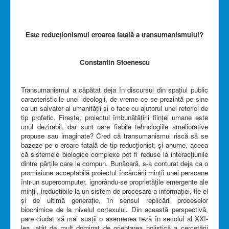
Este reducționismul eroarea fatală a transumanismului?
Constantin Stoenescu
Transumanismul a căpătat deja în discursul din spațiul public
caracteristicile unei ideologii, de vreme ce se prezintă pe sine
ca un salvator al umanității și o face cu ajutorul unei retorici de
tip profetic. Firește, proiectul îmbunătățirii ființei umane este
unul dezirabil, dar sunt oare fiabile tehnologiile ameliorative
propuse sau imaginate? Cred că transumanismul riscă să se
bazeze pe o eroare fatală de tip reducționist, și anume, aceea
că sistemele biologice complexe pot fi reduse la interacțiunile
dintre părțile care le compun. Bunăoară, s-a conturat deja ca o
promisiune acceptabilă proiectul încărcării minții unei persoane
într-un supercomputer, ignorându-se proprietățile emergente ale
minții, ireductibile la un sistem de procesare a informației, fie el
și de ultimă generație, în sensul replicării proceselor
biochimice de la nivelul cortexului. Din această perspectivă,
pare ciudat să mai susții o asemenea teză în secolul al XXI-
lea, atât de mult dominat de orientarea holistică a cercetării