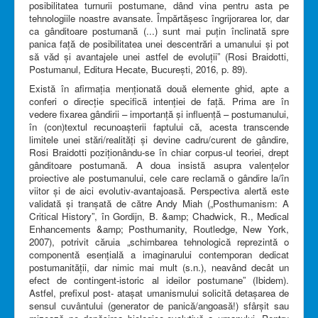
posibilitatea turnurii postumane, dând vina pentru asta pe
tehnologiile noastre avansate. Împărtășesc îngrijorarea lor, dar
ca gânditoare postumană (...) sunt mai puțin înclinată spre
panica față de posibilitatea unei descentrări a umanului și pot
să văd și avantajele unei astfel de evoluții” (Rosi Braidotti,
Postumanul, Editura Hecate, București, 2016, p. 89).
Există în afirmația menționată două elemente ghid, apte a
conferi o direcție specifică intenției de față. Prima are în
vedere fixarea gândirii – importanță și influență – postumanului,
în (con)textul recunoașterii faptului că, acesta transcende
limitele unei stări/realități și devine cadru/curent de gândire,
Rosi Braidotti poziționându-se în chiar corpus-ul teoriei, drept
gânditoare postumană. A doua insistă asupra valențelor
proiective ale postumanului, cele care reclamă o gândire la/în
viitor și de aici evolutiv-avantajoasă. Perspectiva alertă este
validată și tranșată de către Andy Miah („Posthumanism: A
Critical History”, în Gordijn, B. &amp; Chadwick, R., Medical
Enhancements &amp; Posthumanity, Routledge, New York,
2007), potrivit căruia „schimbarea tehnologică reprezintă o
componentă esențială a imaginarului contemporan dedicat
postumanității, dar nimic mai mult (s.n.), neavând decât un
efect de contingent-istoric al ideilor postumane” (Ibidem).
Astfel, prefixul post- atașat umanismului solicită detașarea de
sensul cuvântului (generator de panică/angoasă!) sfârșit sau