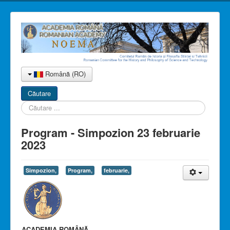
Română (RO)
Căutare
Căutare
...
Program - Simpozion 23 februarie
2023
Simpozion,
Program,
februarie,
ACADEMIA ROMÂNĂ