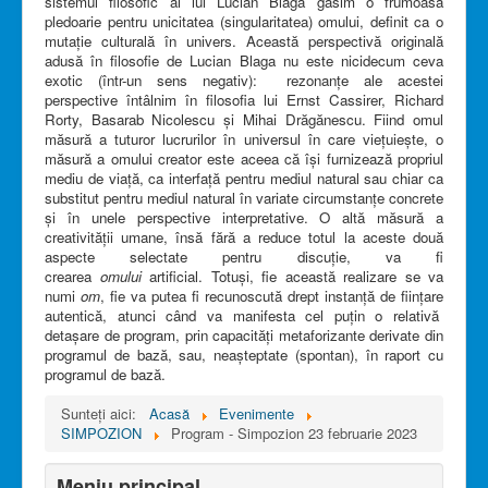
sistemul filosofic al lui Lucian Blaga găsim o frumoasă
pledoarie pentru unicitatea (singularitatea) omului, definit ca o
mutație culturală în univers. Această perspectivă originală
adusă în filosofie de Lucian Blaga nu este nicidecum ceva
exotic (într-un sens negativ): rezonanțe ale acestei
perspective întâlnim în filosofia lui Ernst Cassirer, Richard
Rorty, Basarab Nicolescu și Mihai Drăgănescu. Fiind omul
măsură a tuturor lucrurilor în universul în care viețuiește, o
măsură a omului creator este aceea că își furnizează propriul
mediu de viață, ca interfață pentru mediul natural sau chiar ca
substitut pentru mediul natural în variate circumstanțe concrete
și în unele perspective interpretative. O altă măsură a
creativității umane, însă fără a reduce totul la aceste două
aspecte selectate pentru discuție, va fi
crearea
omului
artificial. Totuși, fie această realizare se va
numi
om
, fie va putea fi recunoscută drept instanță de ființare
autentică, atunci când va manifesta cel puțin o relativă
detașare de program, prin capacități metaforizante derivate din
programul de bază, sau, neașteptate (spontan), în raport cu
programul de bază.
Sunteți aici:
Acasă
Evenimente
SIMPOZION
Program - Simpozion 23 februarie 2023
Meniu principal