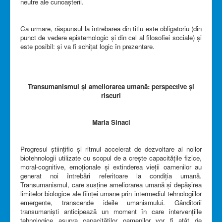
neutre ale cunoașterii.
Ca urmare, răspunsul la întrebarea din titlu este obligatoriu (din
punct de vedere epistemologic și din cel al filosofiei sociale) și
este posibil: și va fi schițat logic în prezentare.
Transumanismul și ameliorarea umană: perspective și
riscuri
Maria Sinaci
Progresul științific și ritmul accelerat de dezvoltare al noilor
biotehnologii utilizate cu scopul de a crește capacitățile fizice,
moral-cognitive, emoționale și extinderea vieții oamenilor au
generat noi întrebări referitoare la condiția umană.
Transumanismul, care susține ameliorarea umană și depășirea
limitelor biologice ale ființei umane prin intermediul tehnologiilor
emergente, transcende ideile umanismului. Gânditorii
transumaniști anticipează un moment în care intervențiile
tehnologice asupra capacităților oamenilor vor fi atât de