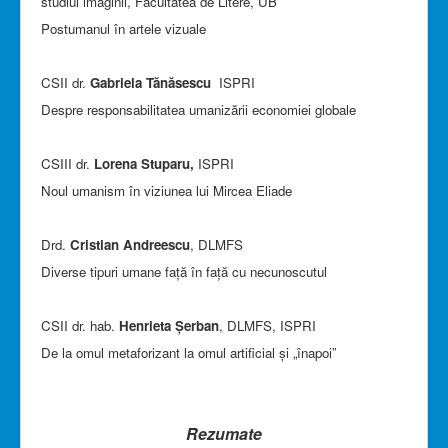
studiul imaginii, Facultatea de Litere, UB
Postumanul în artele vizuale
CSII dr.
Gabriela Tănăsescu
ISPRI
Despre responsabilitatea umanizării economiei globale
CSIII dr.
Lorena Stuparu,
ISPRI
Noul umanism în viziunea lui Mircea Eliade
Drd.
Cristian Andreescu
, DLMFS
Diverse tipuri umane faţă în faţă cu necunoscutul
CSII dr. hab.
Henrieta Șerban
, DLMFS, ISPRI
De la omul metaforizant la omul artificial și „înapoi”
Rezumate