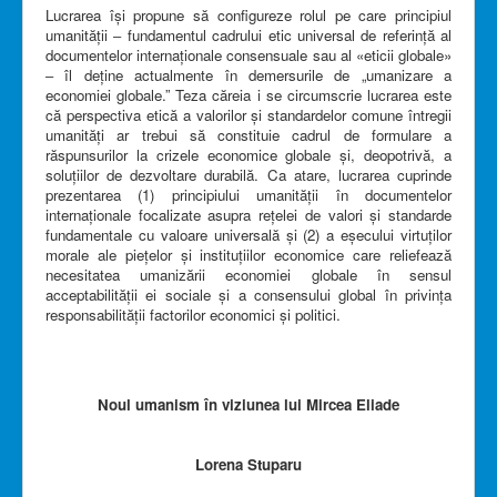
Lucrarea își propune să configureze rolul pe care principiul
umanității ‒ fundamentul cadrului etic universal de referință al
documentelor internaționale consensuale sau al «eticii globale»
‒ îl deține actualmente în demersurile de „umanizare a
economiei globale.” Teza căreia i se circumscrie lucrarea este
că perspectiva etică a valorilor și standardelor comune întregii
umanități ar trebui să constituie cadrul de formulare a
răspunsurilor la crizele economice globale și, deopotrivă, a
soluțiilor de dezvoltare durabilă. Ca atare, lucrarea cuprinde
prezentarea (1) principiului umanității în documentelor
internaționale focalizate asupra rețelei de valori și standarde
fundamentale cu valoare universală și (2) a eșecului virtuților
morale ale piețelor și instituțiilor economice care reliefează
necesitatea umanizării economiei globale în sensul
acceptabilității ei sociale și a consensului global în privința
responsabilității factorilor economici și politici.
Noul umanism în viziunea lui Mircea Eliade
Lorena Stuparu