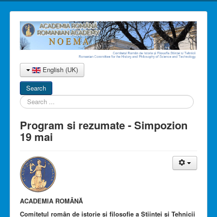
English (UK)
Search
Search
...
Program si rezumate - Simpozion
19 mai
ACADEMIA ROMÂNĂ
Comitetul român de istorie și filosofie a Științei și Tehnicii