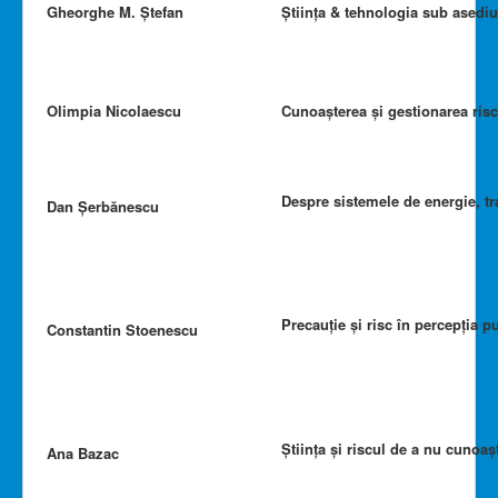
Gheorghe M. Ștefan
Știința & tehnologia sub asedi
Olimpia Nicolaescu
Cunoașterea și gestionarea riscu
Despre sistemele de energie, tra
Dan Șerbănescu
Precauție și risc în percepția p
Constantin Stoenescu
Știința și riscul de a nu cunoaș
Ana Bazac