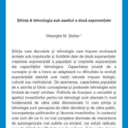
Știința & tehnologia sub asediul a două exponențiale
Gheorghe M. Ștefan
*
Știința care dezvaluie și tehnologia care impune evoluează
ambele sub impulsurile și limitările date de două exponențiale:
creșterea exponențială a populației și creșterile exponențiale
ale capacităților tehnologice. Capacitatea umană de a
cunoaște și de a inova se adaptează cu dificultate la evoluții
exponențiale datorită unei inerții naturale impuse biologic,
cultural sau instituțional. De asemenea, capacitatea populației
de a asimila și folosi cunoașterea și produsele tehnologiei este
limitată de inerții similare. Politicile de finanțare a cercetării și
apetitul investitorilor pentru noi tehnologii sunt afectate în mod
fundamental de către căile distorsionate în care știința și
tehnologia sunt percepute de către decidenți și de către public.
Incompetența politicienilor și lăcomia investitorilor, în contextul
unei lumi din ce în ce mai complexe dominate de mecanisme
de autoorganizare mai subtile ca oricând, cer soluții radicale,