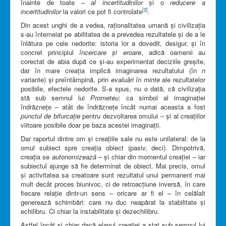
înainte de toate –
al incertitudinilor
și o
reducere a
[2]
incertitudinilor
la valori ce pot fi controlate
.
Din acest unghi de a vedea, raționalitatea umană și civilizația
s-au întemeiat pe abilitatea de a prevedea rezultatele și de a le
înlătura pe cele nedorite: istoria lor a dovedit, desigur, și în
concret principiul
încercare și eroare
, adică oamenii au
corectat de abia după ce și-au experimentat deciziile greșite,
dar în mare creația implică imaginarea rezultatului (în
n
variante) și preîntâmpină, prin
evaluări în minte
ale rezultatelor
posibile, efectele nedorite. S-a spus, nu o dată, că civilizația
stă sub semnul lui
Prometeu
: ca simbol al imaginației
îndrăznețe – atât de îndrăznețe încât numai aceasta a fost
punctul de bifurcație
pentru dezvoltarea omului – și al creațiilor
viitoare posibile doar pe baza acestei imaginații.
Dar raportul dintre om și creațiile sale nu este unilateral: de la
omul subiect spre creația obiect (pasiv, deci). Dimpotrivă,
creația se
autonomizează
– și chiar din momentul creației – iar
subiectul ajunge să fie determinat de obiect. Mai precis, omul
și activitatea sa creatoare sunt rezultatul unui permanent mai
mult decât proces biunivoc, ci de retroacțiune inversă, în care
fiecare relație dintr-un sens – oricare ar fi el – în celălalt
generează schimbări: care nu duc neapărat la stabilitate și
echilibru. Ci chiar la instabilitate și dezechilibru.
Astfel încât și chiar dacă elanul creației a stat sub semnul lui