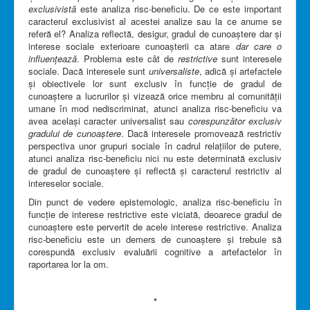
exclusivistă
este analiza risc-beneficiu. De ce este important
caracterul exclusivist al acestei analize sau la ce anume se
referă el? Analiza reflectă, desigur, gradul de cunoaștere dar și
interese sociale exterioare cunoașterii ca atare
dar care o
influențează
. Problema este cât de
restrictive
sunt interesele
sociale. Dacă interesele sunt
universaliste
, adică și artefactele
și obiectivele lor sunt exclusiv în funcție de gradul de
cunoaștere a lucrurilor și vizează orice membru al comunității
umane în mod nediscriminat, atunci analiza risc-beneficiu va
avea același caracter universalist sau
corespunzător exclusiv
gradului de cunoaștere
. Dacă interesele promovează restrictiv
perspectiva unor grupuri sociale în cadrul relațiilor de putere,
atunci analiza risc-beneficiu nici nu este determinată exclusiv
de gradul de cunoaștere și reflectă și caracterul restrictiv al
intereselor sociale.
Din punct de vedere epistemologic, analiza risc-beneficiu în
funcție de interese restrictive este viciată, deoarece gradul de
cunoaștere este pervertit de acele interese restrictive. Analiza
risc-beneficiu este un demers de cunoaștere și trebuie să
corespundă exclusiv evaluării cognitive a artefactelor în
raportarea lor la om.
*