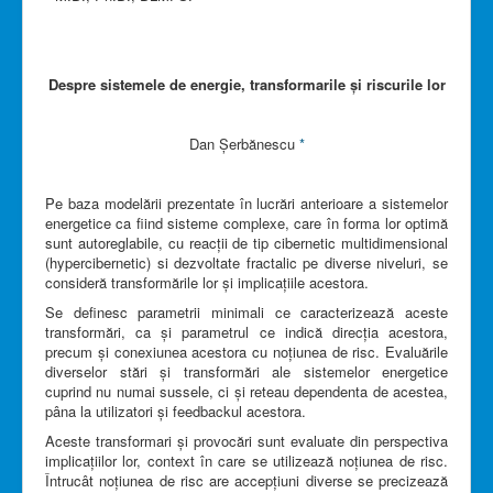
Despre sistemele de energie, transformarile și riscurile lor
Dan Șerbănescu
*
Pe baza modelării prezentate în lucrări anterioare a sistemelor
energetice ca fiind sisteme complexe, care în forma lor optimă
sunt autoreglabile, cu reacții de tip cibernetic multidimensional
(hypercibernetic) si dezvoltate fractalic pe diverse niveluri, se
consideră transformările lor și implicațiile acestora.
Se definesc parametrii minimali ce caracterizează aceste
transformări, ca și parametrul ce indică direcția acestora,
precum și conexiunea acestora cu noțiunea de risc. Evaluările
diverselor stări și transformări ale sistemelor energetice
cuprind nu numai sussele, ci și reteau dependenta de acestea,
pâna la utilizatori și feedbackul acestora.
Aceste transformari și provocări sunt evaluate din perspectiva
implicațiilor lor, context în care se utilizează noțiunea de risc.
Întrucât noțiunea de risc are accepțiuni diverse se precizează