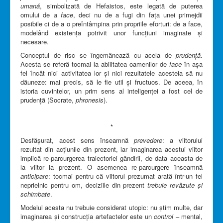
umană
, simbolizată de Hefaistos, este legată de puterea
omului de
a face
, deci nu de a fugi din fața unei primejdii
posibile ci de a o preîntâmpina prin propriile eforturi: de a face,
modelând existența potrivit unor funcțiuni imaginate și
necesare.
Conceptul de risc se îngemănează cu acela de
prudență
.
Acesta se referă tocmai la abilitatea oamenilor de
face
în așa
fel încât nici activitatea lor și nici rezultatele acesteia să nu
dăuneze: mai precis, să le fie util și fructuos. De aceea, în
istoria cuvintelor, un prim sens al inteligenței a fost cel de
prudență (Socrate,
phronesis
).
*
Desfășurat, acest sens înseamnă
prevedere
: a viitorului
rezultat din acțiunile din prezent, iar imaginarea acestui viitor
implică re-parcurgerea traiectoriei gândirii, de data aceasta de
la viitor la prezent. O asemenea re-parcurgere înseamnă
anticipare
: tocmai pentru că viitorul prezumat arată într-un fel
neprielnic pentru om, deciziile din prezent
trebuie revăzute și
schimbate
.
Modelul acesta nu trebuie considerat utopic: nu știm multe, dar
imaginarea și construcția artefactelor este un
control
– mental,