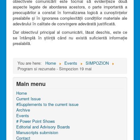
obiectivele comunicării este tocmai să evidențieze două
aspecte legate de abordarea acestora, o parte importantă a
preocupărilor a constat în formalizarea logică a cunoștințelor
prealabile și în ignorarea complexității condițiilor materiale ale
adevărului în calitate de convingere adevărată justificată.
Dar obiectivul principal al comunicării, lăsat deschis, este ce
se întâmplă în știință când nu există suficientă informație
prealabilă.
You are here:
Home
Events
SIMPOZION
Program si rezumate - Simpozion 19 mai
Main menu
Home
Current Issue
#Supplements to the current issue
Archive
Events
# Power Point Shows
Editorial and Advisory Boards
Manuscripts submision
Contact