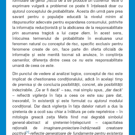
formulare de genul „riscul de a se produce un cutremur” este o
exprimare vulgară a problemei ce poate fi înțeleasă doar cu
ajutorul conceptului de
probabilitate
. Acesta din urmă pare prea
savant pentru o populație educată la nivelul minim al
răspunsurilor adecvate pentru expandarea consumului, potrivite
la informația reducționistă și la abdicarea de la responsabilitate
prin asumarea tragică a lui
carpe diem
. În acest sens,
înlocuirea termenului de probabilitate în evaluarea unui
fenomen natural cu conceptul de risc, specific exclusiv pentru
fenomene create de om, face parte din oferta oficială de
informație și este menită tocmai să anuleze, în conștiința
oamenilor, diferența dintre ceea ce
nu
este responsabilitate
umană de ceea ce
este
.
Din punctul de vedere al analizei logice, conceptul de risc este
implicat de chestionarea condiționalului, adică în același timp
de premisa și de concluzia posibilității, concret, ale posibilității
indezirabile. „Ce ar fi dacă” – sau, mai simplu spus, „dar dacă”
– reflectă
vigilența
în fața a ceea ce este sau pare dat,
inexorabil, în existență și este formulat cu ajutorul modului
condițional. Dar dacă vigilența în fața datelor naturii a dus la
șiretenia de a ocoli sau chiar a înlătura pe cele neprielnice – în
mitologia greacă zeița Metis fiind mai degrabă simbolul
general-abstract al șireteniei-înțelepciunii – capacitatea
rațională de
imaginare-proiectare-îndrăzneală creatoare
[1]
pozitivă
-reflecție generatoare de fundamente pentru existența