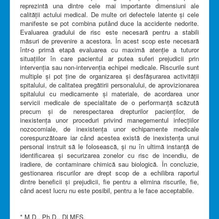
reprezintă una dintre cele mai importante dimensiuni ale
calității actului medical. De multe ori defectele latente și cele
manifeste se pot combina putând duce la accidente nedorite.
Evaluarea gradului de risc este necesară pentru a stabili
măsuri de prevenire a acestora. În acest scop este necesară
într-o primă etapă evaluarea cu maximă atenție a tuturor
situațiilor în care pacientul ar putea suferi prejudicii prin
intervenția sau non-intervenția echipei medicale. Riscurile sunt
multiple și pot ține de organizarea și desfășurarea activității
spitalului, de calitatea pregătirii personalului, de aprovizionarea
spitalului cu medicamente și materiale, de acordarea unor
servicii medicale de specialitate de o performanță scăzută
precum și de nerespectarea drepturilor pacienților, de
inexistența unor proceduri privind manegementul infecțiilor
nozocomiale, de inexistența unor echipamente medicale
corespunzătoare iar când acestea există de inexistența unui
personal instruit să le folosească, și nu în ultimă instanță de
identificarea și securizarea zonelor cu risc de incendiu, de
iradiere, de contaminare chimică sau biologică. În concluzie,
gestionarea riscurilor are drept scop de a echilibra raportul
dintre beneficii și prejudicii, fie pentru a elimina riscurile, fie,
când acest lucru nu este posibil, pentru a le face acceptabile.
* M.D., Ph.D., DLMFS.