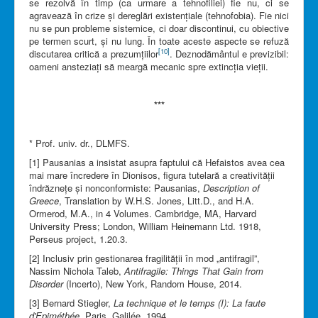
se rezolvă în timp (ca urmare a tehnofiliei) fie nu, ci se
agravează în crize și dereglări existențiale (tehnofobia). Fie nici
nu se pun probleme sistemice, ci doar discontinui, cu obiective
pe termen scurt, și nu lung. În toate aceste aspecte se refuză
[10]
discutarea critică a prezumțiilor
. Deznodământul e previzibil:
oameni ansteziați să meargă mecanic spre extincția vieții.
***
* Prof. univ. dr., DLMFS.
[1] Pausanias a insistat asupra faptului că Hefaistos avea cea
mai mare încredere în Dionisos, figura tutelară a creativității
îndrăznețe și nonconformiste: Pausanias,
Description of
Greece
, Translation by W.H.S. Jones, Litt.D., and H.A.
Ormerod, M.A., in 4 Volumes. Cambridge, MA, Harvard
University Press; London, William Heinemann Ltd. 1918,
Perseus project, 1.20.3.
[2] Inclusiv prin gestionarea fragilității în mod „antifragil”,
Nassim Nichola Taleb,
Antifragile: Things That Gain from
Disorder
(Incerto), New York, Random House, 2014.
[3] Bernard Stiegler,
La technique et le temps (I): La faute
d'Epiméthée
, Paris, Galilée, 1994.