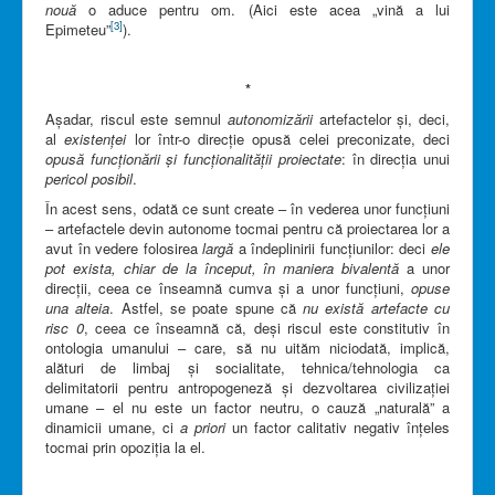
nouă
o aduce pentru om. (Aici este acea „vină a lui
[3]
Epimeteu”
).
*
Așadar, riscul este semnul
autonomizării
artefactelor și, deci,
al
existenței
lor într-o direcție opusă celei preconizate, deci
opusă funcționării și funcționalității proiectate
: în direcția unui
pericol posibil
.
În acest sens, odată ce sunt create – în vederea unor funcțiuni
– artefactele devin autonome tocmai pentru că proiectarea lor a
avut în vedere folosirea
largă
a îndeplinirii funcțiunilor: deci
ele
pot exista, chiar de la început, în maniera bivalentă
a unor
direcții, ceea ce înseamnă cumva și a unor funcțiuni,
opuse
una alteia
. Astfel, se poate spune că
nu există artefacte cu
risc 0
, ceea ce înseamnă că, deși riscul este constitutiv în
ontologia umanului – care, să nu uităm niciodată, implică,
alături de limbaj și socialitate, tehnica/tehnologia ca
delimitatorii pentru antropogeneză și dezvoltarea civilizației
umane – el nu este un factor neutru, o cauză „naturală” a
dinamicii umane, ci
a priori
un factor calitativ negativ înțeles
tocmai prin opoziția la el.