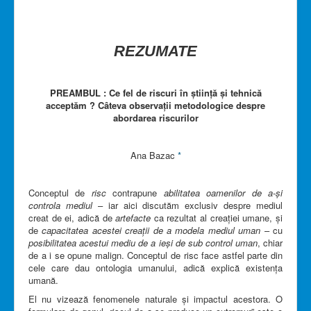
REZUMATE
PREAMBUL : Ce fel de riscuri în știință și tehnică
acceptăm ? Câteva observații metodologice despre
abordarea riscurilor
Ana Bazac
*
Conceptul de
risc
contrapune
abilitatea oamenilor de a-și
controla mediul
– iar aici discutăm exclusiv despre mediul
creat de ei, adică de
artefacte
ca rezultat al creației umane, și
de
capacitatea acestei creații de a modela mediul uman
– cu
posibilitatea acestui mediu de a ieși de sub control uman
, chiar
de a i se opune malign. Conceptul de risc face astfel parte din
cele care dau ontologia umanului, adică explică existența
umană.
El nu vizează fenomenele naturale și impactul acestora. O