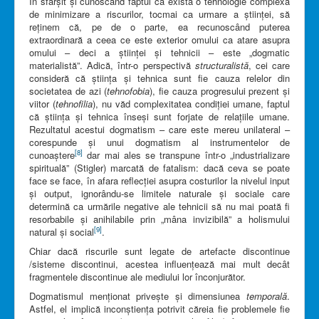
În sfârșit și cunoscând faptul că există o tehnologie complexă
de minimizare a riscurilor, tocmai ca urmare a științei, să
reținem că, pe de o parte, ea recunoscând puterea
extraordinară a ceea ce este exterior omului ca atare asupra
omului – deci a științei și tehnicii – este „dogmatic
materialistă”. Adică, într-o perspectivă
structuralistă
, cei care
consideră că știința și tehnica sunt fie cauza relelor din
societatea de azi (
tehnofobia
), fie cauza progresului prezent și
viitor (
tehnofilia
), nu văd complexitatea condiției umane, faptul
că știința și tehnica înseși sunt forjate de relațiile umane.
Rezultatul acestui dogmatism – care este mereu unilateral –
corespunde și unui dogmatism al instrumentelor de
[8]
cunoaștere
dar mai ales se transpune într-o „industrializare
spirituală” (Stigler) marcată de fatalism: dacă ceva se poate
face se face, în afara reflecției asupra costurilor la nivelul input
și output, ignorându-se limitele naturale și sociale care
determină ca urmările negative ale tehnicii să nu mai poată fi
resorbabile și anihilabile prin „mâna invizibilă” a holismului
[9]
natural și social
.
Chiar dacă riscurile sunt legate de artefacte discontinue
/sisteme discontinui, acestea influențează mai mult decât
fragmentele discontinue ale mediului lor înconjurător.
Dogmatismul menționat privește și dimensiunea
temporală
.
Astfel, el implică inconștiența potrivit căreia fie problemele fie