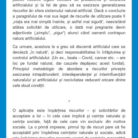
artificialului și la fel de greu să se sesizeze generalizarea
riscurilor ân sfera sistemului natural-artificial. Dacă o concluzie
a paragrafului de mai sus legat de riscurile de utilizare poate fi
„viața era mai simplă înainte, și astfel mai sigură”, neexistând
atâtea solicitări de utilizare, o dată mai pregnante devin
adjectivele („simplu”, „sigur”) atunci când oamenii contrapun
natura artificialului.
Ca urmare, acestora le e greu să discernă artificialul care se
deruleză „în natură”, și deci responsabilitatea în înfăptuirea și
controlul artificialului. (Un ex., boala – Covid, cancer etc. – are
loc pe fundal natural, dar cauzele depășesc acest fundal).
Principiul metodologic
de abordare a riscurilor privește
sesizarea intrepătrunderii, interdependenței și interinfluențării
naturalului și artificialului și nocivitatea reducerii oricare dintre
cele două condiții
.
*
O aplicație este împărțirea riscurilor – și solicitărilor de
acceptare a lor – în cele care implică și cerințe naturale și
cerințe sociale, față de cele care vin exclusiv din motive
sociale. La o primă impresie, primul tip de riscuri pare să fie
acceptabil prin împletirea cerințelor naturale și sociale, adică
prin îndulcirea riscurilor generate social de cerințele respectării