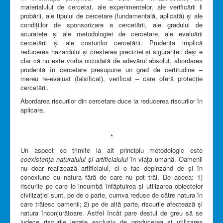
materialului de cercetat, ale experimentelor, ale verificării li
probării, ale tipului de cercetare (fundamentală, aplicată) și ale
condițiilor de sponsorizare a cercetării, ale gradului de
acuratețe și ale metodologiei de cercetare, ale evaluării
cercetării și ale costurilor cercetării. Prudența implică
reducerea hazardului și creșterea preciziei și siguranței: deși e
clar că nu este vorba niciodată de adevărul absolut, abordarea
prudentă în cercetare presupune un grad de certitudine –
mereu re-evaluat (falsificat), verificat – care oferă protecție
cercetării.
Abordarea riscurilor din cercetare duce la reducerea riscurilor în
aplicare.
*
Un aspect ce trimite la alt principiu metodologic este
coexistența naturalului și artificialului
în viața umană. Oamenii
nu doar realizează artificialul, ci o fac depinzând de și în
conexiune cu natura fără de care nu pot trăi. De aceea: 1)
riscurile pe care le incumbă înfăptuirea și utilizarea obiectelor
civilizației sunt, pe de o parte, cumva reduse de către natura în
care trăiesc oamenii; 2) pe de altă parte, riscurile afectează și
natura înconjurătoare. Astfel încât pare destul de greu să se
judece riscurile legate exclusiv de producerea și utilizarea