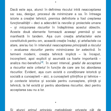
*
Dacă este așa, atunci în definirea riscului intră
neacceptarea
sa: sau, desigur, procesul de
minimizare
a sa. În întreaga
istorie a creației tehnicii, premisa definitorie a fost
creșterea
funcționalității
– deci a adecvării la nevoile și proiectele umane
– și
micșorarea riscurilor
în îndeplinirea acestui obiectiv.
Aceste două elemente formează
aceeași premisă
și se
manifestă în tandem. Așa cum creația artefactelor este
constitutivă pentru om, această creație însăși, și artefactele ca
atare, are/au loc în intervalul
neacceptarea principială a riscului
– evaluarea riscurilor pentru minimizarea lor selectivă
. În
termeni moderni, creația tehnică implică – la început,
inconștient, apoi explicit și asumată ca foarte importantă –
[4]
analiza risc-beneficiu
. În acest interval,
gradul de acceptare
a riscurilor este
criteriul
în funcție de care are loc abordarea
riscurilor. Evident, așa cum există o
condiționare
istorică și
socială a cunoașterii – aici, a cunoașterii științifice și tehnice –
și
contexte
istorice și sociale pentru cunoaștere, știință și
tehnică, la fel există și pentru abordarea riscurilor, deci pentru
acceptarea sau nu a lor.
*
Și atunci
primul principiu metodologic
privește cât de