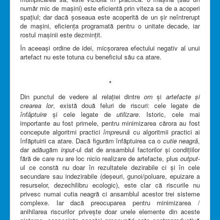
număr mic de mașini) este eficientă prin viteza sa de a acoperi
spațiul; dar dacă șoseaua este acoperită de un șir neîntrerupt
de mașini, eficiența programată pentru o unitate decade, iar
rostul mașinii este dezmințit.
În aceeași ordine de idei, micșorarea efectului negativ al unui
artefact nu este totuna cu beneficiul său ca atare.
*
Din punctul de vedere al relației dintre
om
și
artefacte și
crearea lor
, există două feluri de riscuri: cele legate de
înfăptuire
și cele legate de
utilizare
. Istoric, cele mai
importante au fost primele, pentru minimizarea cărora au fost
concepute algoritmi practici
împreună
cu algoritmii practici ai
înfăptuirii ca atare. Dacă figurăm înfăptuirea ca o
cutie neagră
,
dar adăugăm
input
-ul dat de ansamblul factorilor și condițiilor
fără de care nu are loc nicio realizare de artefacte, plus
output
-
ul ce constă nu doar în rezultatele dezirabile ci și în cele
secundare sau indezirabile (deșeuri, gunoi/poluare, epuizare a
resurselor, dezechilibru ecologic), este clar că riscurile nu
privesc numai cutia neagră ci ansamblul acestor trei sisteme
complexe. Iar dacă preocuparea pentru minimizarea /
anihilarea riscurilor privește doar unele elemente din aceste