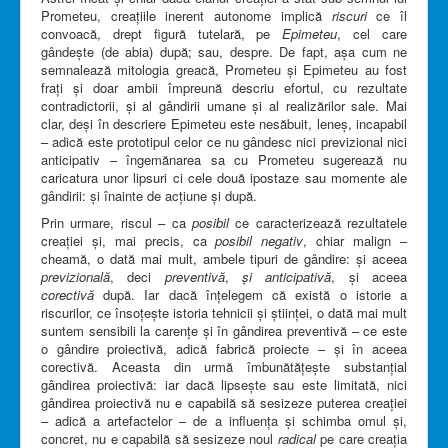
Prometeu, creațiile inerent autonome implică
riscuri
ce îl
convoacă, drept figură tutelară, pe
Epimeteu
, cel care
gândește (de abia) după; sau, despre. De fapt, așa cum ne
semnalează mitologia greacă, Prometeu și Epimeteu au fost
frați și doar ambii împreună descriu efortul, cu rezultate
contradictorii, și al gândirii umane și al realizărilor sale. Mai
clar, deși în descriere Epimeteu este nesăbuit, leneș, incapabil
– adică este prototipul celor ce nu gândesc nici previzional nici
anticipativ – îngemănarea sa cu Prometeu sugerează nu
caricatura unor lipsuri ci cele două ipostaze sau momente ale
gândirii: și înainte de acțiune și după.
Prin urmare, riscul – ca
posibil
ce caracterizează rezultatele
creației și, mai precis, ca
posibil negativ
, chiar malign –
cheamă, o dată mai mult, ambele tipuri de gândire: și aceea
previzională
, deci
preventivă
,
și anticipativă
, și aceea
corectivă
după. Iar dacă înțelegem că există o istorie a
riscurilor, ce însoțește istoria tehnicii și științei, o dată mai mult
suntem sensibili la carențe și în gândirea preventivă – ce este
o gândire proiectivă, adică fabrică proiecte – și în aceea
corectivă. Aceasta din urmă îmbunătățește substanțial
gândirea proiectivă: iar dacă lipsește sau este limitată, nici
gândirea proiectivă nu e capabilă să sesizeze puterea creației
– adică a artefactelor – de a influența și schimba omul și,
concret, nu e capabilă să sesizeze noul
radical
pe care creația