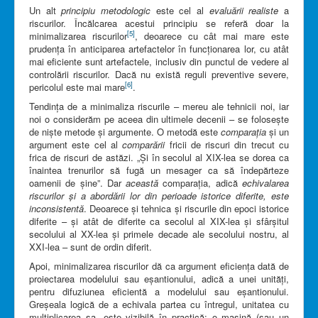
Un alt
principiu metodologic
este cel al
evaluării realiste
a
riscurilor. Încălcarea acestui principiu se referă doar la
[5]
minimalizarea riscurilor
, deoarece cu cât mai mare este
prudența în anticiparea artefactelor în funcționarea lor, cu atât
mai eficiente sunt artefactele, inclusiv din punctul de vedere al
controlării riscurilor. Dacă nu există reguli preventive severe,
[6]
pericolul este mai mare
.
Tendința de a minimaliza riscurile – mereu ale tehnicii noi, iar
noi o considerăm pe aceea din ultimele decenii – se folosește
de niște metode și argumente. O metodă este
comparația
și un
argument este cel al
comparării
fricii de riscuri din trecut cu
frica de riscuri de astăzi. „Și în secolul al XIX-lea se dorea ca
înaintea trenurilor să fugă un mesager ca să îndepărteze
oamenii de șine”. Dar
această
comparația, adică
echivalarea
riscurilor și a abordării lor din perioade istorice diferite, este
inconsistentă
. Deoarece și tehnica și riscurile din epoci istorice
diferite – și atât de diferite ca secolul al XIX-lea și sfârșitul
secolului al XX-lea și primele decade ale secolului nostru, al
XXI-lea – sunt de ordin diferit.
Apoi, minimalizarea riscurilor dă ca argument eficiența dată de
proiectarea modelului sau eșantionului, adică a unei unități,
pentru difuziunea eficientă a modelului sau eșantionului.
Greșeala logică de a echivala partea cu întregul, unitatea cu
multiplicarea sa, este vizibilă în practică: o mașină (sau un