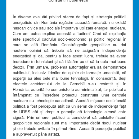
În diverse evaluări privind starea de fapt și strategia politicii
energeticie din România regăsim această remarcă: nu există
mișcări civice sau sociale împotriva utilizării energiei nucleare.
Cum am putea explica această atitudine? Cred că explicația
este specificul cadrului socio-economic și politic regional în
care se află România. Constrângerile geopolitice au dat
naștere opiniei că trebuie să ne asigurăm independența
energetică și că, pentru a face acest lucru, trebuie să avem
încredere în tehnicieni și să-i lăsăm pe ei să ia cele mai bune
decizii. Prin urmare, problema autorităților era să demonstreze
publicului, inclusiv liderilor de opinie de formație umanistă, că
experții au ales cele mai bune tehnologii. În consecință, deși
efectele accidentului de la Cernobîl s-au resimțit și în
România, autoritățile comuniste le-au minimalizat, iar publicul a
întâmpinat cu încredere proiectul construirii unei centrale
nucleare cu tehnologie canadiană. Acestă mișcare decizională
politică a fost percepută atât ca un semn de independență față
de URSS cât și drept o garanție că tehnologia aleasă este
sigură. Prin urmare, publicul a considerat că celelalte riscuri
geopolitice regionale sunt mai importante decât riscul nuclear
și ele trebuie evitate în primul rând. Această percepție publică
a supraviețuit până astăzi.