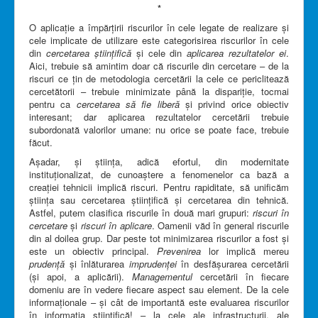
*
O aplicație a împărțirii riscurilor în cele legate de realizare și
cele implicate de utilizare este categorisirea riscurilor în cele
din
cercetarea științifică
și cele din
aplicarea rezultatelor ei
.
Aici, trebuie să amintim doar că riscurile din cercetare – de la
riscuri ce țin de metodologia cercetării la cele ce periclitează
cercetătorii – trebuie minimizate până la dispariție, tocmai
pentru ca
cercetarea să fie liberă
și privind orice obiectiv
interesant; dar aplicarea rezultatelor cercetării trebuie
subordonată valorilor umane: nu orice se poate face, trebuie
făcut.
Așadar, și știința, adică efortul, din modernitate
instituționalizat, de cunoaștere a fenomenelor ca bază a
creației tehnicii implică riscuri. Pentru rapiditate, să unificăm
știința sau cercetarea științifică și cercetarea din tehnică.
Astfel, putem clasifica riscurile în două mari grupuri:
riscuri în
cercetare
și
riscuri în aplicare
. Oamenii văd în general riscurile
din al doilea grup. Dar peste tot minimizarea riscurilor a fost și
este un obiectiv principal.
Prevenirea
lor implică mereu
prudență
și înlăturarea
imprudenței
în desfășurarea cercetării
(și apoi, a aplicării).
Managementul
cercetării în fiecare
domeniu are în vedere fiecare aspect sau element. De la cele
informaționale – și cât de importantă este evaluarea riscurilor
în informația științifică! – la cele ale infrastructurii, ale