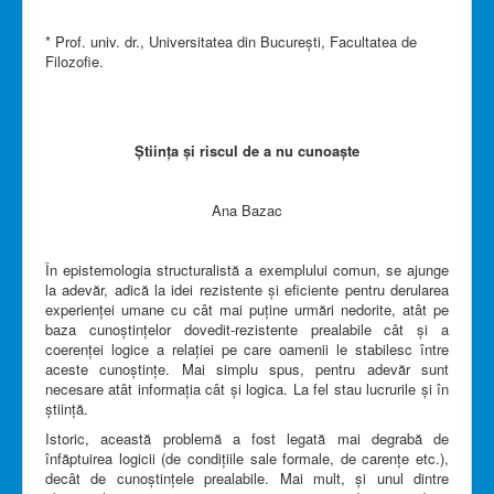
* Prof. univ. dr., Universitatea din București, Facultatea de
Filozofie.
Știința și riscul de a nu cunoaște
Ana Bazac
În epistemologia structuralistă a exemplului comun, se ajunge
la adevăr, adică la idei rezistente și eficiente pentru derularea
experienței umane cu cât mai puține urmări nedorite, atât pe
baza cunoștințelor dovedit-rezistente prealabile cât și a
coerenței logice a relației pe care oamenii le stabilesc între
aceste cunoștințe. Mai simplu spus, pentru adevăr sunt
necesare atât informația cât și logica. La fel stau lucrurile și în
știință.
Istoric, această problemă a fost legată mai degrabă de
înfăptuirea logicii (de condițiile sale formale, de carențe etc.),
decât de cunoștințele prealabile. Mai mult, și unul dintre