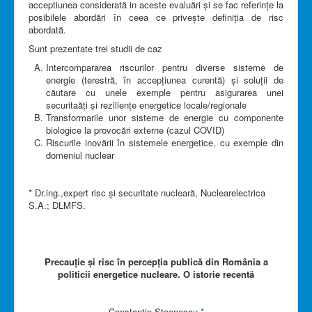
acceptiunea considerată in aceste evaluări și se fac referințe la
posibilele abordări în ceea ce privește definiția de risc
abordată.
Sunt prezentate trei studii de caz
Intercompararea riscurilor pentru diverse sisteme de
energie (terestră, în accepțiunea curentă) și soluții de
căutare cu unele exemple pentru asigurarea unei
securitaăți și reziliențe energetice locale/regionale
Transformarile unor sisteme de energie cu componente
biologice la provocări externe (cazul COVID)
Riscurile inovării în sistemele energetice, cu exemple din
domeniul nuclear
* Dr.ing.,expert risc și securitate nucleară, Nuclearelectrica
S.A.; DLMFS.
Precauție și risc în percepția publică din România a
politicii energetice nucleare. O istorie recentă
Constantin Stoenescu
*