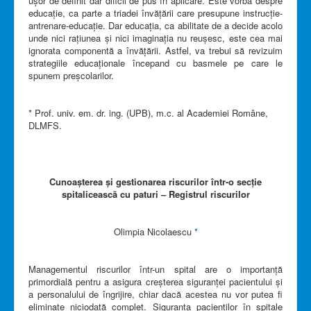
ușor de definit dar dificil de pus în aplicare. Este vorba despre
educație, ca parte a triadei învățării care presupune instrucție-
antrenare-educație. Dar educația, ca abilitate de a decide acolo
unde nici rațiunea și nici imaginația nu reușesc, este cea mai
ignorata componentă a învățării. Astfel, va trebui să revizuim
strategiile educaționale începand cu basmele pe care le
spunem preșcolarilor.
* Prof. univ. em. dr. ing. (UPB), m.c. al Academiei Române,
DLMFS.
Cunoașterea și gestionarea riscurilor într-o secție
spitalicească cu paturi – Registrul riscurilor
Olimpia Nicolaescu
*
Managementul riscurilor într-un spital are o importanță
primordială pentru a asigura creșterea siguranței pacientului și
a personalului de îngrijire, chiar dacă acestea nu vor putea fi
eliminate niciodată complet. Siguranța pacienților în spitale