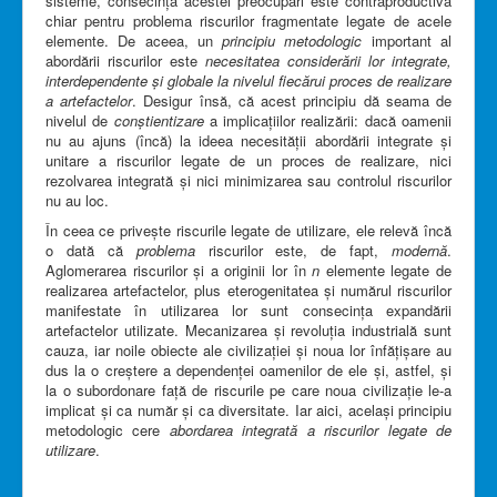
sisteme, consecința acestei preocupări este contraproductivă
chiar pentru problema riscurilor fragmentate legate de acele
elemente. De aceea, un
principiu metodologic
important al
abordării riscurilor este
necesitatea considerării lor integrate,
interdependente și globale la nivelul fiecărui proces de realizare
a artefactelor
. Desigur însă, că acest principiu dă seama de
nivelul de
conștientizare
a implicațiilor realizării: dacă oamenii
nu au ajuns (încă) la ideea necesității abordării integrate și
unitare a riscurilor legate de un proces de realizare, nici
rezolvarea integrată și nici minimizarea sau controlul riscurilor
nu au loc.
În ceea ce privește riscurile legate de utilizare, ele relevă încă
o dată că
problema
riscurilor este, de fapt,
modernă
.
Aglomerarea riscurilor și a originii lor în
n
elemente legate de
realizarea artefactelor, plus eterogenitatea și numărul riscurilor
manifestate în utilizarea lor sunt consecința expandării
artefactelor utilizate. Mecanizarea și revoluția industrială sunt
cauza, iar noile obiecte ale civilizației și noua lor înfățișare au
dus la o creștere a dependenței oamenilor de ele și, astfel, și
la o subordonare față de riscurile pe care noua civilizație le-a
implicat și ca număr și ca diversitate. Iar aici, același principiu
metodologic cere
abordarea integrată a riscurilor legate de
utilizare
.