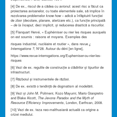
[4] De ex., riscul de a cădea cu avionul: acest risc a făcut ca
proiectarea avioanelor, cu toate elementele sale, să implice în
rezolvarea problemelor
know how
– adică a înfăptuirii funcției
de zbor (decolare, planare, aterizare etc.), ca funcție principală
–
de la început
, deci implicit, și reducerea drastică a riscurilor.
[5] Flanquart Hervé, « Euphémiser ou nier les risques auxquels
on est soumis : raisons et moyens. Exemples des
risques industriel, nucléaire et routier », dans revue
¿
Interrogations ?
, N°28. Autour du déni [en ligne],
https://www.revue-interrogations.org/Euphemiser-ou-nier-les-
risques
[6] Vezi de ex. regulile de construcție a clădirilor și tipurilor de
infrastructuri.
[7] Războiul și instrumentele de război.
[8] De ex. există o tendință de dogmatism al modelării.
[9] Vezi și John M. Polimeni, Kozo Mayumi, Mario Gianpietro
and Blake Alcott,
The Jevons Paradox and
the Myth of
Resource Efficiency Improvements
, London, Earthcan, 2008.
[10] Vezi de ex. teza neo-malthusiană actuală ca origine a
crizei mediului.