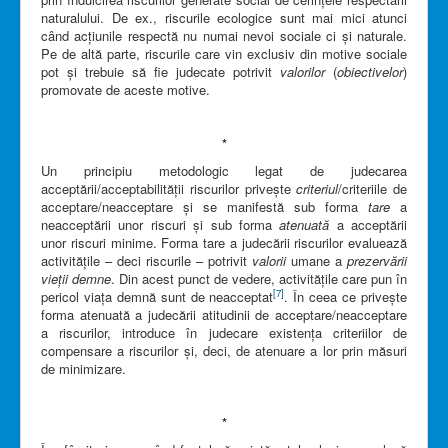
naturalului. De ex., riscurile ecologice sunt mai mici atunci
când acțiunile respectă nu numai nevoi sociale ci și naturale.
Pe de altă parte, riscurile care vin exclusiv din motive sociale
pot și trebuie să fie judecate potrivit
valorilor
(
obiectivelor
)
promovate de aceste motive.
*
Un principiu metodologic legat de judecarea
acceptării/acceptabilității riscurilor privește
criteriul
/criteriile de
acceptare/neacceptare și se manifestă sub forma
tare
a
neacceptării unor riscuri și sub forma
atenuată
a acceptării
unor riscuri minime. Forma tare a judecării riscurilor evaluează
activitățile – deci riscurile – potrivit
valorii
umane a
prezervării
vieții demne
. Din acest punct de vedere, activitățile care pun în
[7]
pericol viața demnă sunt de neacceptat
. În ceea ce privește
forma atenuată a judecării atitudinii de acceptare/neacceptare
a riscurilor, introduce în judecare existența criteriilor de
compensare a riscurilor și, deci, de atenuare a lor prin măsuri
de minimizare.
*