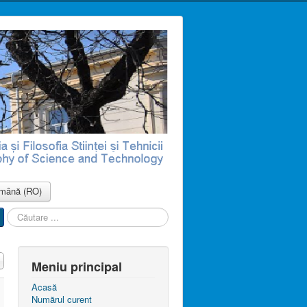
mână (RO)
Căutare
...
Meniu principal
Acasă
Numărul curent