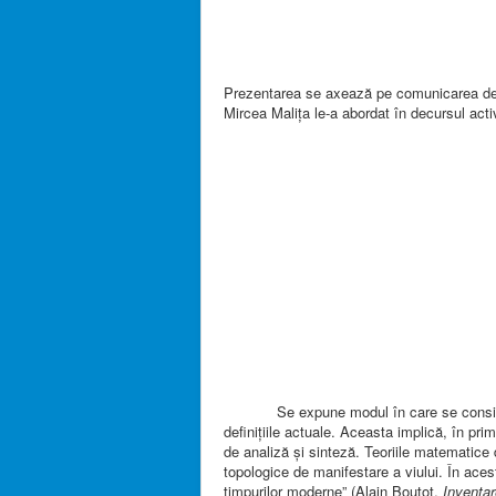
Prezentarea se axează pe comunicarea de 
Mircea Maliţa le-a abordat în decursul activi
Se expune modul în care se consideră, î
definiţiile actuale. Aceasta implică, în prim
de analiză şi sinteză. Teoriile matematice 
topologice de manifestare a viului. În acest
timpurilor moderne” (Alain Boutot,
Inventa