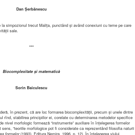
Dan Şerbănescu
la simpozionul trecut Maliţa, punctând şi având conexiuni cu teme pe care
tăţii sale.
***
Biocomplexitate şi matematică
Sorin Baiculescu
n prezent, că are loc formarea biocomplexităţii, precum şi unele dintre
ul rînd, stabilirea principiilor ei, corelate cu determinarea metodelor specifice
de nivel morfologic formează “instrumente” auxiliare în înţelegerea formelor
 sens, “teoriile morfologice pot fi considerate ca reprezentând filosofia naturii
rea formelor
(1993), Editura Nemira, 1996, p. 12). În înţelegerea viului,