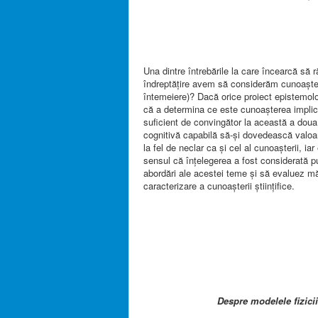
Una dintre întrebările la care încearcă să 
îndreptățire avem să considerăm cunoașter
întemeiere)? Dacă orice proiect epistemol
că a determina ce este cunoașterea implic
suficient de convingător la această a doua
cognitivă capabilă să-și dovedească valoar
la fel de neclar ca și cel al cunoașterii, iar
sensul că înțelegerea a fost considerată p
abordări ale acestei teme și să evaluez mă
caracterizare a cunoașterii științifice.
Despre modelele fizicii