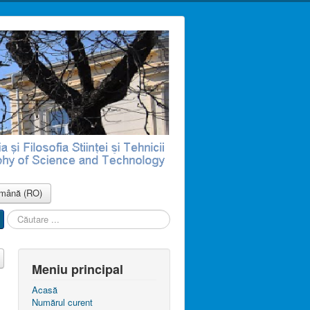
mână (RO)
Căutare
...
Meniu principal
Acasă
Numărul curent