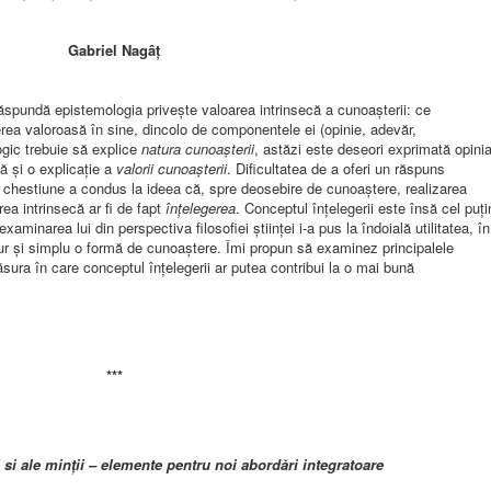
Gabriel Nagâţ
răspundă epistemologia privește valoarea intrinsecă a cunoașterii: ce
ea valoroasă în sine, dincolo de componentele ei (opinie, adevăr,
ogic trebuie să explice
natura
cunoașterii
, astăzi este deseori exprimată opini
ă și o explicație a
valorii
cunoașterii
. Dificultatea de a oferi un răspuns
 chestiune a condus la ideea că, spre deosebire de cunoaștere, realizarea
ea intrinsecă ar fi de fapt
înțelegerea
. Conceptul înțelegerii este însă cel puți
 examinarea lui din perspectiva filosofiei științei i-a pus la îndoială utilitatea, în
ur și simplu o formă de cunoaștere. Îmi propun să examinez principalele
sura în care conceptul înțelegerii ar putea contribui la o mai bună
***
 si ale minții – elemente pentru noi abordări integratoare