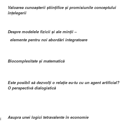
Valoarea cunoașterii științifice și promisiunile conceptului
înțelegerii
Despre modelele fizicii și ale minții –
elemente pentru noi abordări integratoare
Biocomplexitate şi matematică
Este posibil să dezvolți o relație eu-tu cu un agent artificial?
u
O perspectivă dialogistică
Asupra unei logici tetravalente în economie
i