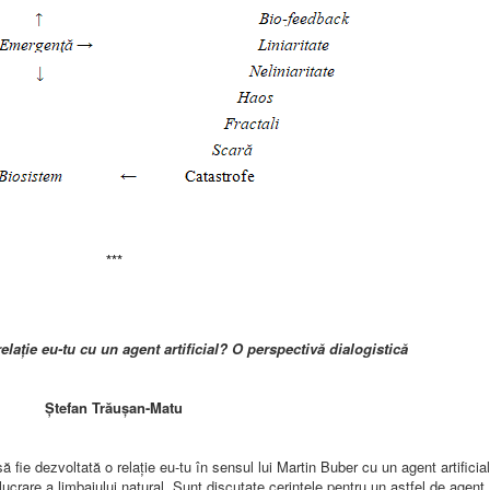
***
relație eu-tu cu un agent artificial? O perspectivă dialogistică
Ştefan Trăuşan-Matu
fie dezvoltată o relație eu-tu în sensul lui Martin Buber cu un agent artificial
ucrare a limbajului natural. Sunt discutate cerințele pentru un astfel de agent,