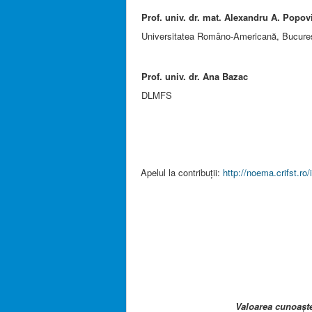
Prof. univ. dr. mat. Alexandru A. Popov
Universitatea Româno-Americană, Bucureş
Prof. univ. dr. Ana Bazac
DLMFS
Apelul la contribuții:
http://noema.crifst.r
Valoarea cunoașter