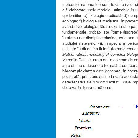
metodele matematice sunt folosite (vezi ş
a fi elaborate unele modele, utilizabile în 
epidemiilor; c) fiziologie medicală; d) com
ecologie; f) biologie şi medicină. În prez
având nivel biologic, fără a exista şi o pa
fundamentale, probabiliste (forme discrete)
în afara unor discipline clasice, este semn
studiului sistemelor vii, în special în pe
utilizate în dinamica liniară (formele reduc
Mathematical modelling of complex biolog
Marcello Delitala arată că “o colecţie de d
a se obţine o descriere formală a comporta
biocomplexitatea
este generată, în esenţă
polarizată, prin conexiunile la care aceasta
caracteristici ale biocomplexităţii, care i
observa în figura următoare: