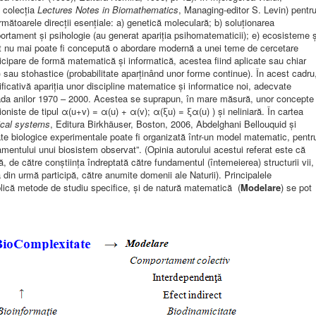
i colecţia
Lectures Notes in Biomathematics
, Managing-editor S. Levin) pentr
următoarele direcţii esenţiale: a) genetică moleculară; b) soluţionarea
portament şi psihologie (au generat apariţia psihomatematicii); e) ecosisteme ş
ent nu mai poate fi concepută o abordare modernă a unei teme de cercetare
rticipare de formă matematică şi informatică, acestea fiind aplicate sau chiar
 sau stohastice (probabilitate aparţinând unor forme continue). În acest cadru
ificativă apariţia unor discipline matematice şi informatice noi, adecvate
rioada anilor 1970 – 2000. Acestea se suprapun, în mare măsură, unor concepte
ţioniste de tipul α(u+v) = α(u) + α(v); α(ξu) = ξα(u) ) şi neliniară. În cartea
ical systems
, Editura Birkhäuser, Boston, 2006, Abdelghani Bellouquid şi
ate biologice experimentale poate fi organizată într-un model matematic, pentr
mentului unui biosistem observat”. (Opinia autorului acestui referat este că
, de către conştiinţa îndreptată către fundamentul (întemeierea) structurii vii,
 din urmă participă, către anumite domenii ale Naturii). Principalele
mplică metode de studiu specifice, şi de natură matematică (
Modelare
) se pot