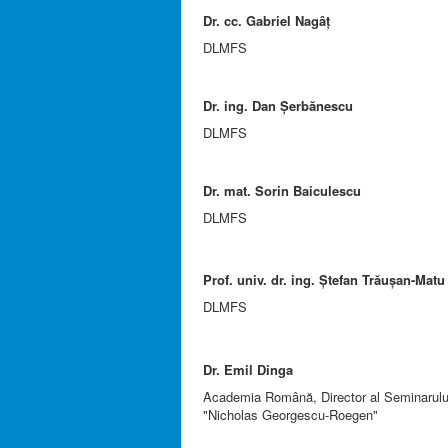
Dr. cc. Gabriel Nagâţ
DLMFS
Dr. ing. Dan Şerbănescu
DLMFS
Dr. mat. Sorin Baiculescu
DLMFS
Prof. univ. dr. ing. Ştefan Trăuşan-Mat
DLMFS
Dr. Emil Dinga
Academia Română, Director al Seminarulu
"Nicholas Georgescu-Roegen"