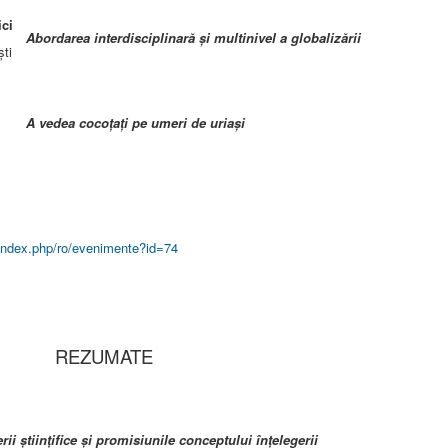
ici
Abordarea interdisciplinară şi multinivel a globalizării
ti
A vedea cocoţaţi pe umeri de uriaşi
o/index.php/ro/evenimente?id=74
REZUMATE
ii științifice și promisiunile conceptului înțelegerii